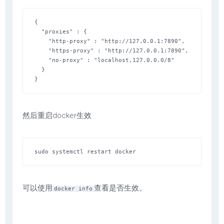
{

  "proxies" : {

    "http-proxy" : "http://127.0.0.1:7890",

    "https-proxy" : "http://127.0.0.1:7890",

    "no-proxy" : "localhost,127.0.0.0/8"

  }

}
然后重启docker生效
sudo systemctl restart docker
可以使用
查看是否生效。
docker info