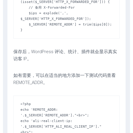
(isset($_SERVER['HTTP_X_FORWARDED_FOR'])) {

    // 备用 X-Forwarded-For

    $ips = explode(',', 
$_SERVER['HTTP_X_FORWARDED_FOR']);

    $_SERVER['REMOTE_ADDR'] = trim($ips[0]);

}
保存后，WordPress 评论、统计、插件就会显示真实
访客 IP。
如有需要，可以在适当的地方添加一下测试代码查看
REMOTE_ADDR。
<?php

echo 'REMOTE_ADDR: 
'.$_SERVER['REMOTE_ADDR']."<br>";

echo 'ali-real-client-ip: 
'.$_SERVER['HTTP_ALI_REAL_CLIENT_IP']."
<br>";
